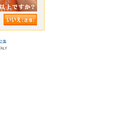
ク集
TALY